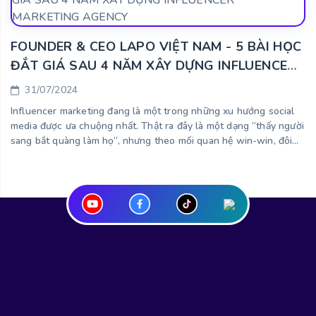
FOUNDER & CEO LAPO VIỆT NAM - 5 BÀI HỌC
ĐẮT GIÁ SAU 4 NĂM XÂY DỰNG INFLUENCER
MARKETING AGENCY
31/07/2024
Influencer marketing đang là một trong những xu hướng social
media được ưa chuộng nhất. Thật ra đây là một dạng “thấy người
sang bắt quàng làm họ”, nhưng theo mối quan hệ win-win, đôi
bên cùng có lợi. Nếu bạn đang thực hiện ...